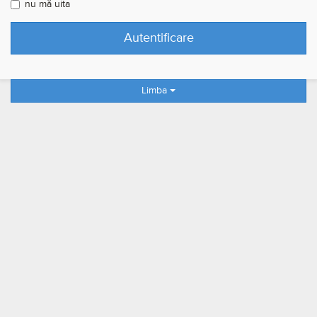
nu mă uita
Limba