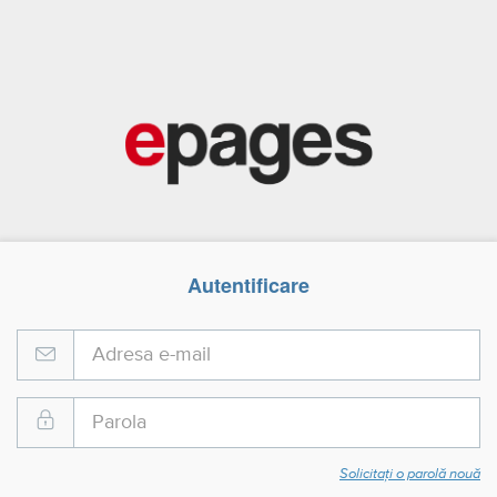
Autentificare
Solicitați o parolă nouă