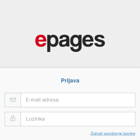
Prijava
Zatraži poništenje lozinke