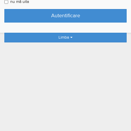
nu mă uita
Limba