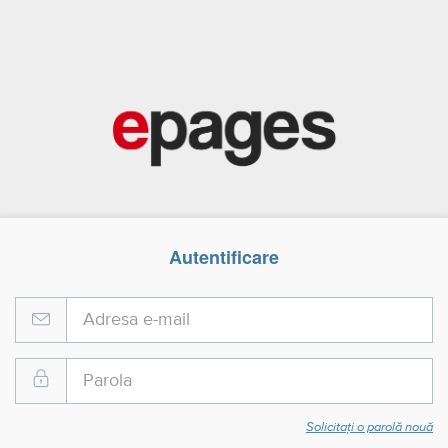
Autentificare
Solicitați o parolă nouă